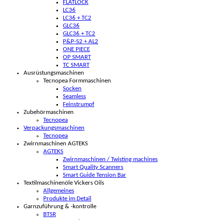
FLATLOCK
LC36
LC36 + TC2
GLC36
GLC36 + TC2
P&P-S2 + AL2
ONE PIECE
OP SMART
TC SMART
Ausrüstungsmaschinen
Tecnopea Formmaschinen
Socken
Seamless
Feinstrumpf
Zubehörmaschinen
Tecnopea
Verpackungsmaschinen
Tecnopea
Zwirnmaschinen AGTEKS
AGTEKS
Zwirnmaschinen / Twisting machines
Smart Quality Scanners
Smart Guide Tension Bar
Textilmaschinenöle Vickers Oils
Allgemeines
Produkte im Detail
Garnzuführung & -kontrolle
BTSR