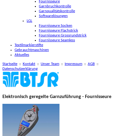
Fournisseure
Garnbruchkontrolle
Garnqualitätskontrolle
Softwarelösungen
LGL
Fournisseure Socken
Fournisseure Flachstrick
Fournisseure Grossrundstrick
Fournisseure Seamless
Textilmarkierstifte
Gebrauchtmaschinen
Aktuelles
Startseite
::
Kontakt
::
Unser Team
::
Impressum
::
AGB
::
Datenschutzerklärung
Elektronisch geregelte Garnzuführung - Fournisseure