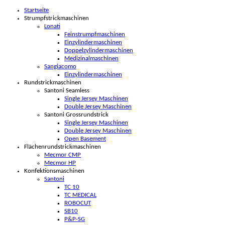
Startseite
Strumpfstrickmaschinen
Lonati
Feinstrumpfmaschinen
Einzylindermaschinen
Doppelzylindermaschinen
Medizinalmaschinen
Sangiacomo
Einzylindermaschinen
Rundstrickmaschinen
Santoni Seamless
Single Jersey Maschinen
Double Jersey Maschinen
Santoni Grossrundstrick
Single Jersey Maschinen
Double Jersey Maschinen
Open Basement
Flächenrundstrickmaschinen
Mecmor CMP
Mecmor HP
Konfektionsmaschinen
Santoni
TC 10
TC MEDICAL
ROBOCUT
SB10
P&P-SG