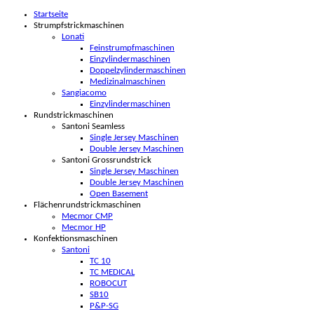
Startseite
Strumpfstrickmaschinen
Lonati
Feinstrumpfmaschinen
Einzylindermaschinen
Doppelzylindermaschinen
Medizinalmaschinen
Sangiacomo
Einzylindermaschinen
Rundstrickmaschinen
Santoni Seamless
Single Jersey Maschinen
Double Jersey Maschinen
Santoni Grossrundstrick
Single Jersey Maschinen
Double Jersey Maschinen
Open Basement
Flächenrundstrickmaschinen
Mecmor CMP
Mecmor HP
Konfektionsmaschinen
Santoni
TC 10
TC MEDICAL
ROBOCUT
SB10
P&P-SG