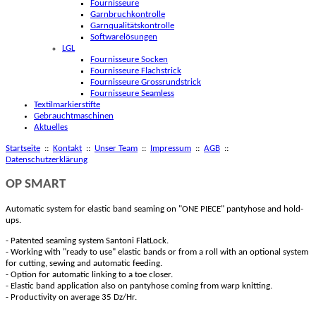
Fournisseure
Garnbruchkontrolle
Garnqualitätskontrolle
Softwarelösungen
LGL
Fournisseure Socken
Fournisseure Flachstrick
Fournisseure Grossrundstrick
Fournisseure Seamless
Textilmarkierstifte
Gebrauchtmaschinen
Aktuelles
Startseite
::
Kontakt
::
Unser Team
::
Impressum
::
AGB
::
Datenschutzerklärung
OP SMART
Automatic system for elastic band seaming on
ONE PIECE
pantyhose and hold-
ups.
- Patented seaming system Santoni FlatLock.
- Working with
ready to use
elastic bands or from a roll with an optional system
for cutting, sewing and automatic feeding.
- Option for automatic linking to a toe closer.
- Elastic band application also on pantyhose coming from warp knitting.
- Productivity on average 35 Dz/Hr.