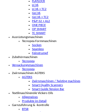
FLATLOCK
LC36
LC36 + TC2
GLC36
GLC36 + TC2
P&P-S2 + AL2
ONE PIECE
OP SMART
TC SMART
Ausrüstungsmaschinen
Tecnopea Formmaschinen
Socken
Seamless
Feinstrumpf
Zubehörmaschinen
Tecnopea
Verpackungsmaschinen
Tecnopea
Zwirnmaschinen AGTEKS
AGTEKS
Zwirnmaschinen / Twisting machines
Smart Quality Scanners
Smart Guide Tension Bar
Textilmaschinenöle Vickers Oils
Allgemeines
Produkte im Detail
Garnzuführung & -kontrolle
BTSR