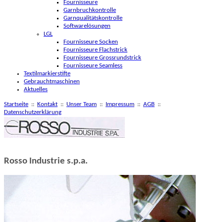
Fournisseure
Garnbruchkontrolle
Garnqualitätskontrolle
Softwarelösungen
LGL
Fournisseure Socken
Fournisseure Flachstrick
Fournisseure Grossrundstrick
Fournisseure Seamless
Textilmarkierstifte
Gebrauchtmaschinen
Aktuelles
Startseite
::
Kontakt
::
Unser Team
::
Impressum
::
AGB
::
Datenschutzerklärung
Rosso Industrie s.p.a.