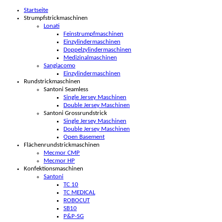
Startseite
Strumpfstrickmaschinen
Lonati
Feinstrumpfmaschinen
Einzylindermaschinen
Doppelzylindermaschinen
Medizinalmaschinen
Sangiacomo
Einzylindermaschinen
Rundstrickmaschinen
Santoni Seamless
Single Jersey Maschinen
Double Jersey Maschinen
Santoni Grossrundstrick
Single Jersey Maschinen
Double Jersey Maschinen
Open Basement
Flächenrundstrickmaschinen
Mecmor CMP
Mecmor HP
Konfektionsmaschinen
Santoni
TC 10
TC MEDICAL
ROBOCUT
SB10
P&P-SG