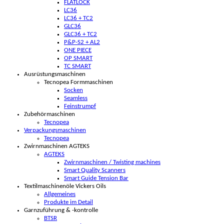
FLATLOCK
LC36
LC36 + TC2
GLC36
GLC36 + TC2
P&P-S2 + AL2
ONE PIECE
OP SMART
TC SMART
Ausrüstungsmaschinen
Tecnopea Formmaschinen
Socken
Seamless
Feinstrumpf
Zubehörmaschinen
Tecnopea
Verpackungsmaschinen
Tecnopea
Zwirnmaschinen AGTEKS
AGTEKS
Zwirnmaschinen / Twisting machines
Smart Quality Scanners
Smart Guide Tension Bar
Textilmaschinenöle Vickers Oils
Allgemeines
Produkte im Detail
Garnzuführung & -kontrolle
BTSR