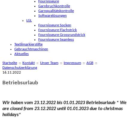
Fournisseure
Garnbruchkontrolle
Garnqualitätskontrolle
Softwarelösungen
LGL
Fournisseure Socken
Fournisseure Flachstrick
Fournisseure Grossrundstrick
Fournisseure Seamless
Textilmarkierstifte
Gebrauchtmaschinen
Aktuelles
Startseite
::
Kontakt
::
Unser Team
::
Impressum
::
AGB
::
Datenschutzerklärung
16.11.2022
Betriebsurlaub
Wir haben vom 23.12.2022 bis 01.01.2023 Betriebsurlaub * W
e
are closed from
23.12.2022 until 01.01.2023
due to christmas
holidays*