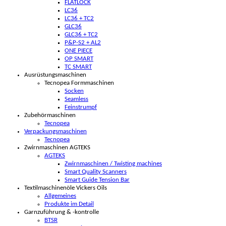
FLATLOCK
LC36
LC36 + TC2
GLC36
GLC36 + TC2
P&P-S2 + AL2
ONE PIECE
OP SMART
TC SMART
Ausrüstungsmaschinen
Tecnopea Formmaschinen
Socken
Seamless
Feinstrumpf
Zubehörmaschinen
Tecnopea
Verpackungsmaschinen
Tecnopea
Zwirnmaschinen AGTEKS
AGTEKS
Zwirnmaschinen / Twisting machines
Smart Quality Scanners
Smart Guide Tension Bar
Textilmaschinenöle Vickers Oils
Allgemeines
Produkte im Detail
Garnzuführung & -kontrolle
BTSR