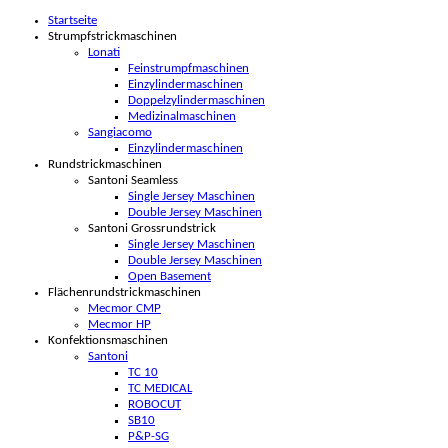
Startseite
Strumpfstrickmaschinen
Lonati
Feinstrumpfmaschinen
Einzylindermaschinen
Doppelzylindermaschinen
Medizinalmaschinen
Sangiacomo
Einzylindermaschinen
Rundstrickmaschinen
Santoni Seamless
Single Jersey Maschinen
Double Jersey Maschinen
Santoni Grossrundstrick
Single Jersey Maschinen
Double Jersey Maschinen
Open Basement
Flächenrundstrickmaschinen
Mecmor CMP
Mecmor HP
Konfektionsmaschinen
Santoni
TC 10
TC MEDICAL
ROBOCUT
SB10
P&P-SG